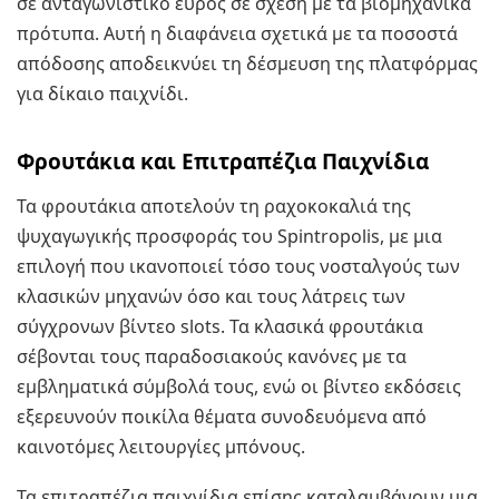
σε ανταγωνιστικό εύρος σε σχέση με τα βιομηχανικά
πρότυπα. Αυτή η διαφάνεια σχετικά με τα ποσοστά
απόδοσης αποδεικνύει τη δέσμευση της πλατφόρμας
για δίκαιο παιχνίδι.
Φρουτάκια και Επιτραπέζια Παιχνίδια
Τα φρουτάκια αποτελούν τη ραχοκοκαλιά της
ψυχαγωγικής προσφοράς του Spintropolis, με μια
επιλογή που ικανοποιεί τόσο τους νοσταλγούς των
κλασικών μηχανών όσο και τους λάτρεις των
σύγχρονων βίντεο slots. Τα κλασικά φρουτάκια
σέβονται τους παραδοσιακούς κανόνες με τα
εμβληματικά σύμβολά τους, ενώ οι βίντεο εκδόσεις
εξερευνούν ποικίλα θέματα συνοδευόμενα από
καινοτόμες λειτουργίες μπόνους.
Τα επιτραπέζια παιχνίδια επίσης καταλαμβάνουν μια