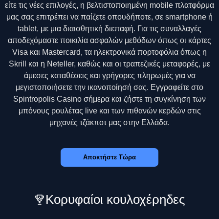
είτε τις νέες επιλογές, η βελτιστοποιημένη mobile πλατφόρμα
μας σας επιτρέπει να παίζετε οπουδήποτε, σε smartphone ή
tablet, με μια διαισθητική διεπαφή. Για τις συναλλαγές
αποδεχόμαστε ποικιλία ασφαλών μεθόδων όπως οι κάρτες
Visa και Mastercard, τα ηλεκτρονικά πορτοφόλια όπως η
Skrill και η Neteller, καθώς και οι τραπεζικές μεταφορές, με
άμεσες καταθέσεις και γρήγορες πληρωμές για να
μεγιστοποιήσετε την ικανοποίησή σας. Εγγραφείτε στο
Spintropolis Casino σήμερα και ζήστε τη συγκίνηση των
μπόνους ρουλέτας live και των πιθανών κερδών στις
μηχανές τζάκποτ μας στην Ελλάδα.
Αποκτήστε Τώρα
Κορυφαίοι κουλοχέρηδες