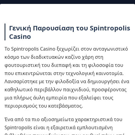
Γενική Παρουσίαση του Spintropolis
Casino
Το Spintropolis Casino ξεχωρίζει στον ανταγωνιστικό
κόσμο των διαδικτυακών καζίνο χάρη στη
φουτουριστική του διεπαφή και τη φιλοσοφία του
που επικεντρώνεται στην τεχνολογική καινοτομία.
Λανσαρίστηκε με την φιλοδοξία να δημιουργήσει ένα
καθηλωτικό περιβάλλον παιχνιδιού, προσφέροντας
μια πλήρως άυλη εμπειρία που εξαλείφει τους
περιορισμούς του κατεβάσματος.
Ένα από τα πιο αξιοσημείωτα χαρακτηριστικά του
Spintropolis είναι η εξαιρετικά εμπλουτισμένη