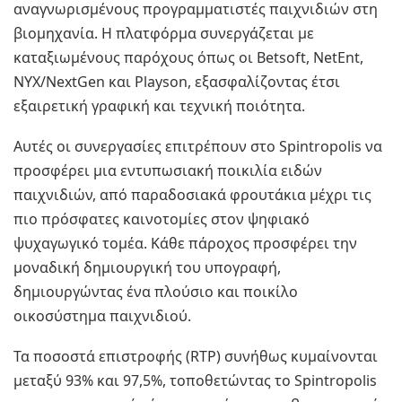
αναγνωρισμένους προγραμματιστές παιχνιδιών στη
βιομηχανία. Η πλατφόρμα συνεργάζεται με
καταξιωμένους παρόχους όπως οι Betsoft, NetEnt,
NYX/NextGen και Playson, εξασφαλίζοντας έτσι
εξαιρετική γραφική και τεχνική ποιότητα.
Αυτές οι συνεργασίες επιτρέπουν στο Spintropolis να
προσφέρει μια εντυπωσιακή ποικιλία ειδών
παιχνιδιών, από παραδοσιακά φρουτάκια μέχρι τις
πιο πρόσφατες καινοτομίες στον ψηφιακό
ψυχαγωγικό τομέα. Κάθε πάροχος προσφέρει την
μοναδική δημιουργική του υπογραφή,
δημιουργώντας ένα πλούσιο και ποικίλο
οικοσύστημα παιχνιδιού.
Τα ποσοστά επιστροφής (RTP) συνήθως κυμαίνονται
μεταξύ 93% και 97,5%, τοποθετώντας το Spintropolis