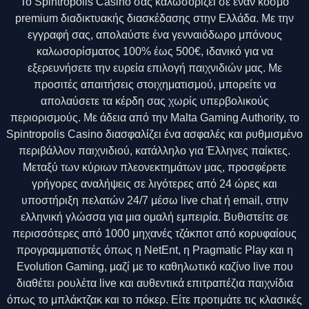
Το Spintropolis Casino σας καλωσορίζει σε έναν κόσμο
premium διαδικτυακής διασκέδασης στην Ελλάδα. Με την
εγγραφή σας, απολαύστε ένα γενναιόδωρο μπόνους
καλωσορίσματος 100% έως 500€, ιδανικό για να
εξερευνήσετε την ευρεία επιλογή παιχνιδιών μας. Με
προσιτές απαιτήσεις στοιχηματισμού, μπορείτε να
απολαύσετε τα κέρδη σας χωρίς υπερβολικούς
περιορισμούς. Με άδεια από την Malta Gaming Authority, το
Spintropolis Casino διασφαλίζει ένα ασφαλές και ρυθμισμένο
περιβάλλον παιχνιδιού, κατάλληλο για Έλληνες παίκτες.
Μεταξύ των κύριων πλεονεκτημάτων μας, προσφέρετε
γρήγορες αναλήψεις σε λιγότερες από 24 ώρες και
υποστήριξη πελατών 24/7 μέσω live chat ή email, στην
ελληνική γλώσσα για μια ομαλή εμπειρία. Βυθιστείτε σε
περισσότερες από 1000 μηχανές τζάκποτ από κορυφαίους
προγραμματιστές όπως η NetEnt, η Pragmatic Play και η
Evolution Gaming, μαζί με το καθηλωτικό καζίνο live που
διαθέτει ρουλέτα live και αυθεντικά επιτραπέζια παιχνίδια
όπως το μπλάκτζακ και το πόκερ. Είτε προτιμάτε τις κλασικές