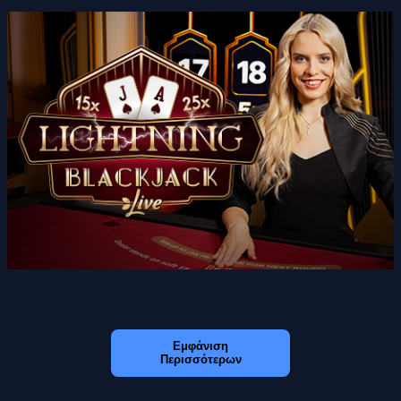
Εμφάνιση
Περισσότερων