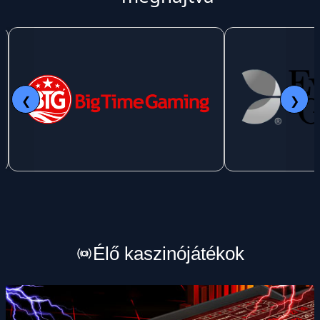
❮
❯
Élő kaszinójátékok