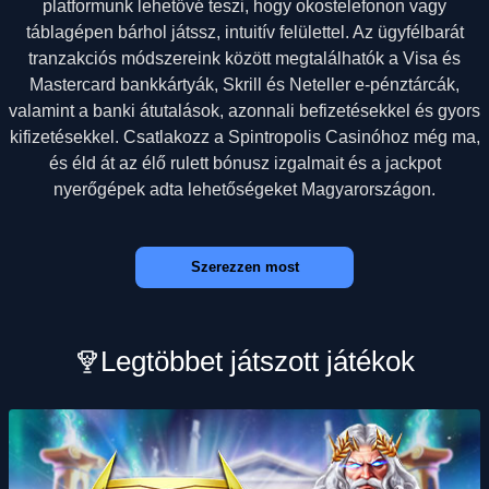
platformunk lehetővé teszi, hogy okostelefonon vagy
táblagépen bárhol játssz, intuitív felülettel. Az ügyfélbarát
tranzakciós módszereink között megtalálhatók a Visa és
Mastercard bankkártyák, Skrill és Neteller e-pénztárcák,
valamint a banki átutalások, azonnali befizetésekkel és gyors
kifizetésekkel. Csatlakozz a Spintropolis Casinóhoz még ma,
és éld át az élő rulett bónusz izgalmait és a jackpot
nyerőgépek adta lehetőségeket Magyarországon.
Szerezzen most
Legtöbbet játszott játékok