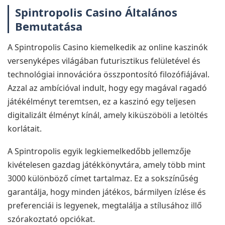
Spintropolis Casino Általános
Bemutatása
A Spintropolis Casino kiemelkedik az online kaszinók
versenyképes világában futurisztikus felületével és
technológiai innovációra összpontosító filozófiájával.
Azzal az ambícióval indult, hogy egy magával ragadó
játékélményt teremtsen, ez a kaszinó egy teljesen
digitalizált élményt kínál, amely kiküszöböli a letöltés
korlátait.
A Spintropolis egyik legkiemelkedőbb jellemzője
kivételesen gazdag játékkönyvtára, amely több mint
3000 különböző címet tartalmaz. Ez a sokszínűség
garantálja, hogy minden játékos, bármilyen ízlése és
preferenciái is legyenek, megtalálja a stílusához illő
szórakoztató opciókat.