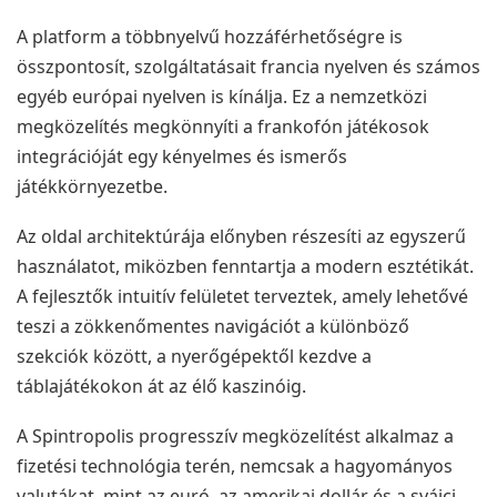
A platform a többnyelvű hozzáférhetőségre is
összpontosít, szolgáltatásait francia nyelven és számos
egyéb európai nyelven is kínálja. Ez a nemzetközi
megközelítés megkönnyíti a frankofón játékosok
integrációját egy kényelmes és ismerős
játékkörnyezetbe.
Az oldal architektúrája előnyben részesíti az egyszerű
használatot, miközben fenntartja a modern esztétikát.
A fejlesztők intuitív felületet terveztek, amely lehetővé
teszi a zökkenőmentes navigációt a különböző
szekciók között, a nyerőgépektől kezdve a
táblajátékokon át az élő kaszinóig.
A Spintropolis progresszív megközelítést alkalmaz a
fizetési technológia terén, nemcsak a hagyományos
valutákat, mint az euró, az amerikai dollár és a svájci