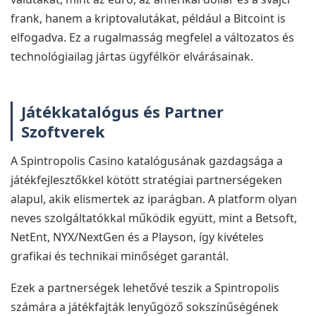
frank, hanem a kriptovalutákat, például a Bitcoint is
elfogadva. Ez a rugalmasság megfelel a változatos és
technológiailag jártas ügyfélkör elvárásainak.
Játékkatalógus és Partner
Szoftverek
A Spintropolis Casino katalógusának gazdagsága a
játékfejlesztőkkel kötött stratégiai partnerségeken
alapul, akik elismertek az iparágban. A platform olyan
neves szolgáltatókkal működik együtt, mint a Betsoft,
NetEnt, NYX/NextGen és a Playson, így kivételes
grafikai és technikai minőséget garantál.
Ezek a partnerségek lehetővé teszik a Spintropolis
számára a játékfajták lenyűgöző sokszínűségének