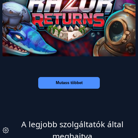
Mutass többet
A legjobb szolgáltatók által
meghajtva